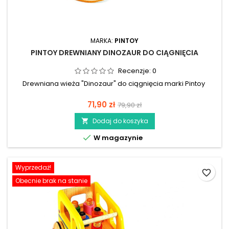
MARKA:
PINTOY
PINTOY DREWNIANY DINOZAUR DO CIĄGNIĘCIA
Recenzje:
0
Drewniana wieża "Dinozaur" do ciągnięcia marki Pintoy
71,90 zł
79,90 zł
Dodaj do koszyka


W magazynie
Wyprzedaż!
favorite_border
Obecnie brak na stanie