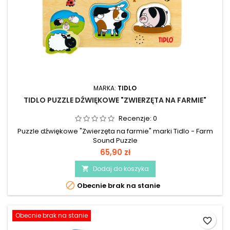
MARKA:
TIDLO
TIDLO PUZZLE DŹWIĘKOWE "ZWIERZĘTA NA FARMIE"
Recenzje:
0
Puzzle dźwiękowe "Zwierzęta na farmie" marki Tidlo - Farm
Sound Puzzle
65,90 zł
Dodaj do koszyka


Obecnie brak na stanie
Obecnie brak na stanie
favorite_border