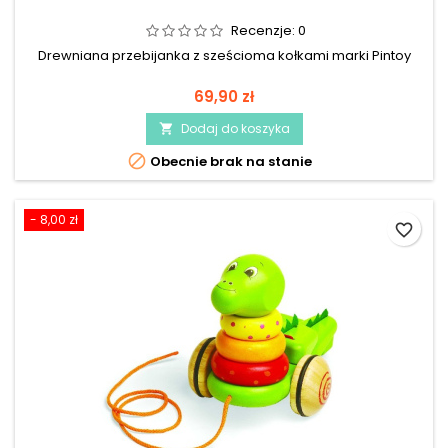
Recenzje:
0
Drewniana przebijanka z sześcioma kołkami marki Pintoy
69,90 zł
Dodaj do koszyka


Obecnie brak na stanie
- 8,00 zł
favorite_border