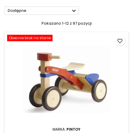

Dostępne
Pokazano 1-12 z 97 pozycji
Obecnie brak na stanie
favorite_border
MARKA:
PINTOY