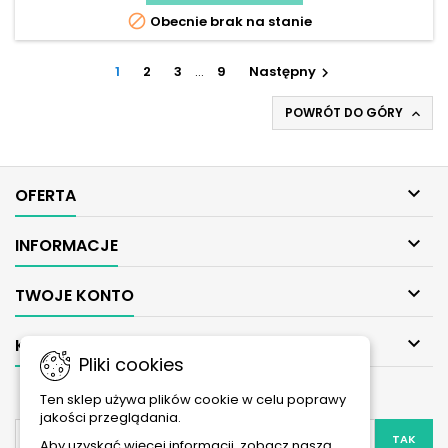

Obecnie brak na stanie
1
2
3
…
9
Następny

POWRÓT DO GÓRY


OFERTA

INFORMACJE

TWOJE KONTO

KONTAKT
Pliki cookies
NEWSLETTER
Ten sklep używa plików cookie w celu poprawy
jakości przeglądania.
Aby uzyskać więcej informacji, zobacz naszą