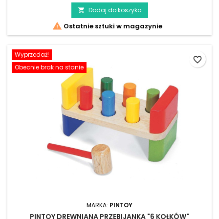
Dodaj do koszyka


Ostatnie sztuki w magazynie
Wyprzedaż!
favorite_border
Obecnie brak na stanie
MARKA:
PINTOY
PINTOY DREWNIANA PRZEBIJANKA "6 KOŁKÓW"