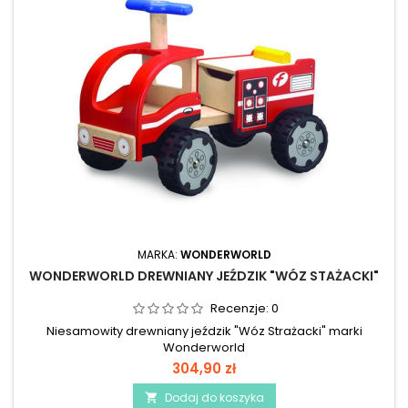
MARKA:
WONDERWORLD
WONDERWORLD DREWNIANY JEŹDZIK "WÓZ STAŻACKI"
Recenzje:
0
Niesamowity drewniany jeździk "Wóz Strażacki" marki
Wonderworld
304,90 zł
Dodaj do koszyka
