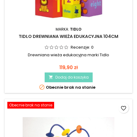
MARKA:
TIDLO
TIDLO DREWNIANA WIEŻA EDUKACYJNA 104CM
Recenzje:
0
Drewniana wieża edukacyjna marki Tidlo
119,90 zł
Dodaj do koszyka


Obecnie brak na stanie
Obecnie brak na stanie
favorite_border