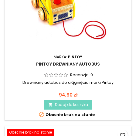
MARKA:
PINTOY
PINTOY DREWNIANY AUTOBUS
Recenzje:
0
Drewniany autobus do ciągnięcia marki Pintoy
94,90 zł
Dodaj do koszyka


Obecnie brak na stanie
Obecnie brak na stanie
favorite_border