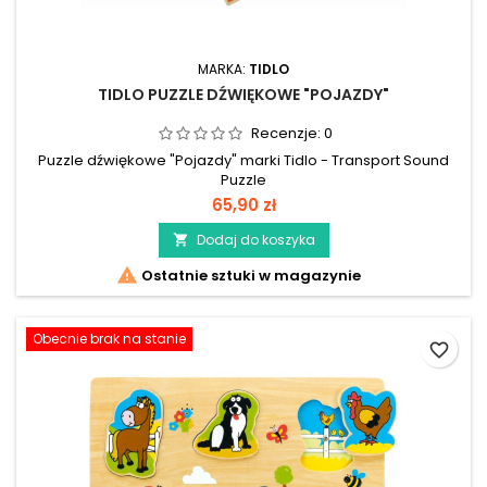
MARKA:
TIDLO
TIDLO PUZZLE DŹWIĘKOWE "POJAZDY"
Recenzje:
0
Puzzle dźwiękowe "Pojazdy" marki Tidlo - Transport Sound
Puzzle
65,90 zł
Dodaj do koszyka


Ostatnie sztuki w magazynie
Obecnie brak na stanie
favorite_border