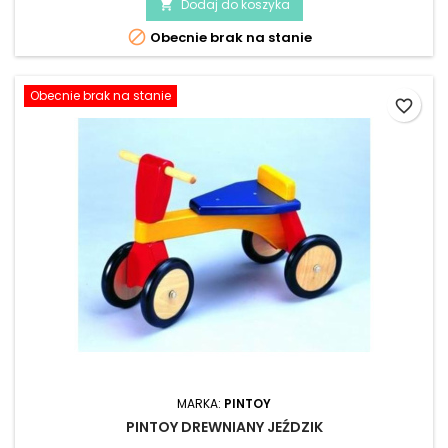
Dodaj do koszyka


Obecnie brak na stanie
Obecnie brak na stanie
favorite_border
MARKA:
PINTOY
PINTOY DREWNIANY JEŹDZIK