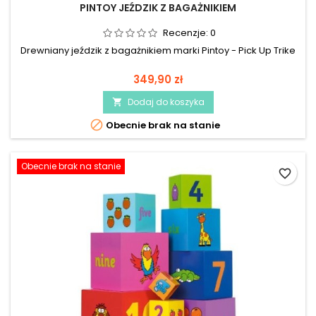
PINTOY JEŹDZIK Z BAGAŻNIKIEM
Recenzje:
0
Drewniany jeździk z bagażnikiem marki Pintoy - Pick Up Trike
349,90 zł
Dodaj do koszyka


Obecnie brak na stanie
Obecnie brak na stanie
favorite_border