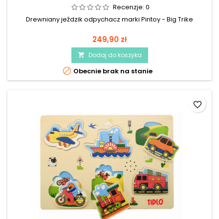
Recenzje:
0
Drewniany jeździk odpychacz marki Pintoy - Big Trike
249,90 zł
Dodaj do koszyka


Obecnie brak na stanie
favorite_border