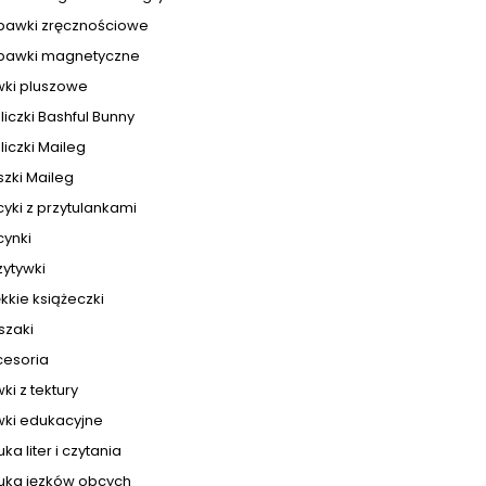
bawki zręcznościowe
bawki magnetyczne
ki pluszowe
liczki Bashful Bunny
liczki Maileg
zki Maileg
yki z przytulankami
cynki
ytywki
kkie książeczki
szaki
cesoria
i z tektury
ki edukacyjne
ka liter i czytania
uka jęzków obcych