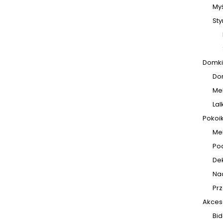
My
St
Domki 
Do
Me
Lal
Pokoik
Me
Po
De
Na
Pr
Akceso
Bid