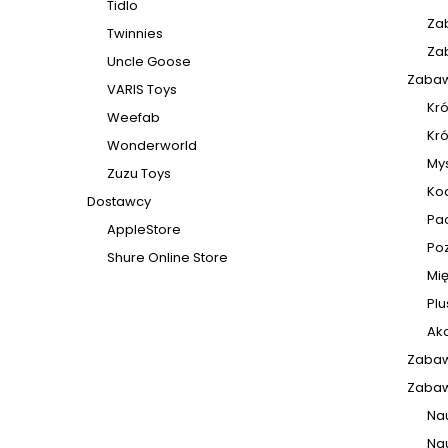
Tidlo
Za
Twinnies
Za
Uncle Goose
Zabaw
VARIS Toys
Kró
Weefab
Kró
Wonderworld
Mys
Zuzu Toys
Koc
Dostawcy
Pa
AppleStore
Poz
Shure Online Store
Mię
Plu
Ak
Zabawk
Zabaw
Nau
Na