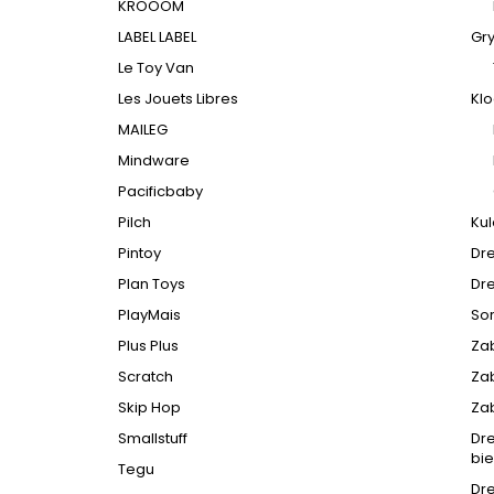
KROOOM
LABEL LABEL
Gr
Le Toy Van
Les Jouets Libres
Klo
MAILEG
Mindware
Pacificbaby
Pilch
Ku
Pintoy
Dr
Plan Toys
Dr
PlayMais
So
Plus Plus
Za
Scratch
Za
Skip Hop
Zab
Smallstuff
Dre
bi
Tegu
Dre