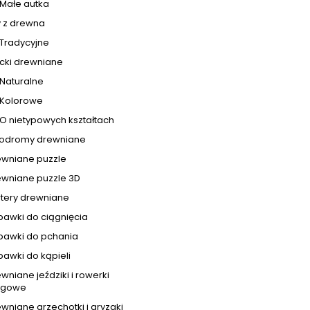
Małe autka
y z drewna
Tradycyjne
cki drewniane
Naturalne
Kolorowe
O nietypowych kształtach
lodromy drewniane
ewniane puzzle
ewniane puzzle 3D
rtery drewniane
bawki do ciągnięcia
bawki do pchania
awki do kąpieli
wniane jeździki i rowerki
egowe
wniane grzechotki i gryzaki