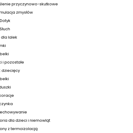
ślenie przyczynowo-skutkowe
ymulacja zmysłów
Dotyk
Słuch
dla lalek
mki
belki
ki i pozostałe
 dziecięcy
belki
duszki
koracje
czynka
zechowywanie
ria dla dzieci i niemowląt
ony z termoizolacją