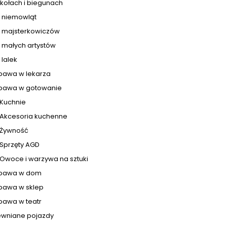
kołach i biegunach
a niemowląt
a majsterkowiczów
 małych artystów
 lalek
bawa w lekarza
bawa w gotowanie
Kuchnie
Akcesoria kuchenne
Żywność
Sprzęty AGD
Owoce i warzywa na sztuki
bawa w dom
bawa w sklep
bawa w teatr
ewniane pojazdy