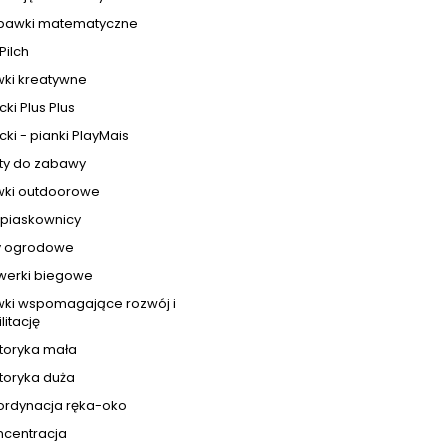
bawki matematyczne
Pilch
ki kreatywne
cki Plus Plus
cki - pianki PlayMais
ty do zabawy
ki outdoorowe
 piaskownicy
y ogrodowe
werki biegowe
ki wspomagające rozwój i
litację
toryka mała
toryka duża
ordynacja ręka-oko
ncentracja