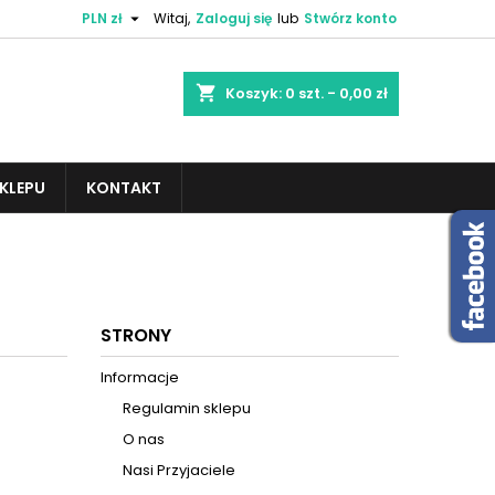

PLN zł
Witaj,
Zaloguj się
lub
Stwórz konto
×
×
×
×
shopping_cart
Koszyk:
0
szt. - 0,00 zł
KLEPU
KONTAKT
)
ę
ń
STRONY
Informacje
Regulamin sklepu
O nas
Nasi Przyjaciele