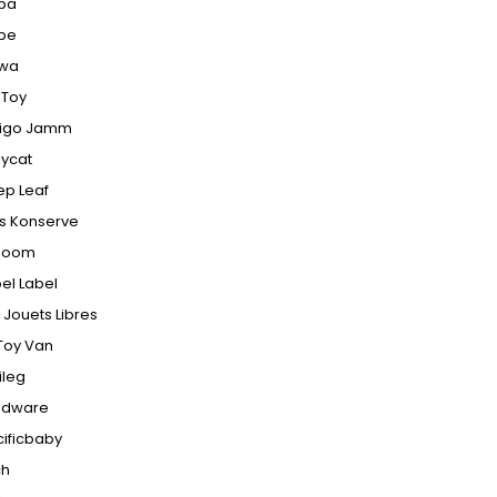
ba
pe
wa
 Toy
digo Jamm
lycat
ep Leaf
ds Konserve
ooom
el Label
 Jouets Libres
Toy Van
ileg
ndware
ificbaby
ch