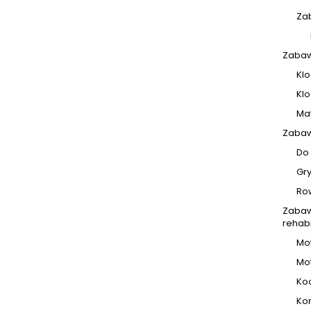
Za
Zabaw
Klo
Klo
Ma
Zabaw
Do
Gr
Ro
Zabaw
rehabi
Mo
Mo
Ko
Ko