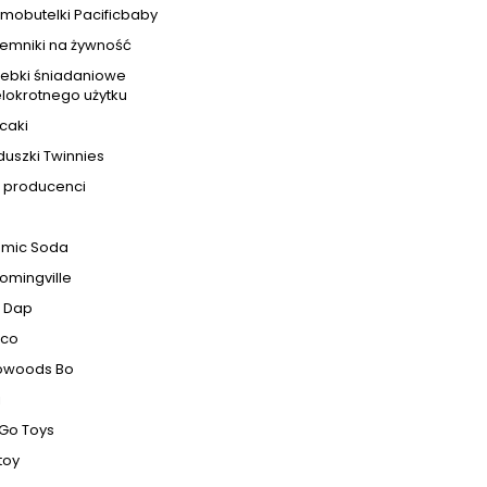
mobutelki Pacificbaby
jemniki na żywność
rebki śniadaniowe
lokrotnego użytku
caki
uszki Twinnies
i producenci
omic Soda
omingville
p Dap
eco
owoods Bo
i
Go Toys
toy