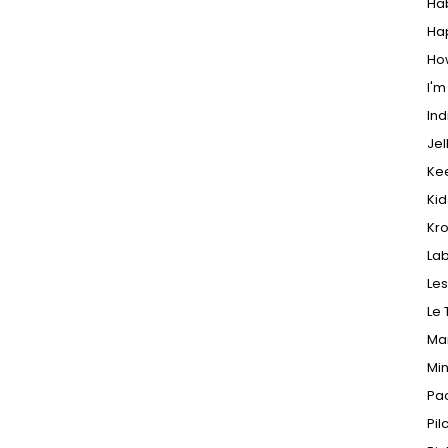
Ha
Ha
Ho
I'm
In
Jel
Ke
Ki
Kr
Lab
Les
Le 
Ma
Mi
Pac
Pil