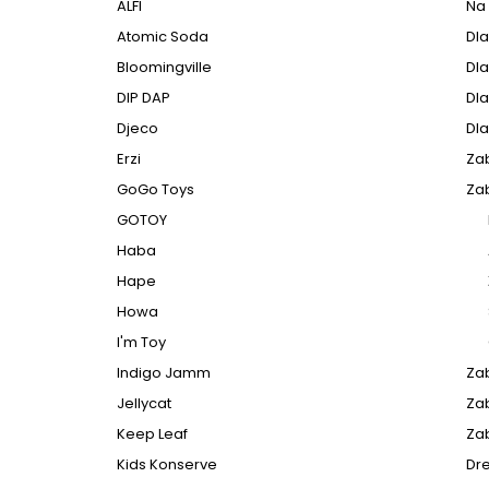
ALFI
Na 
Atomic Soda
Dl
Bloomingville
Dl
DIP DAP
Dla
Djeco
Dla
Erzi
Za
GoGo Toys
Za
GOTOY
Haba
Hape
Howa
I'm Toy
Indigo Jamm
Za
Jellycat
Za
Keep Leaf
Za
Kids Konserve
Dr