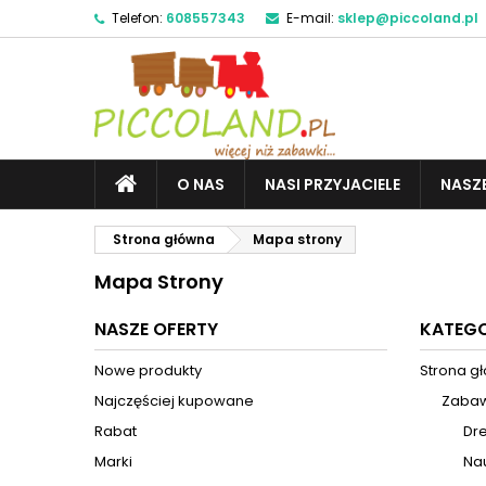
Telefon:
608557343
E-mail:
sklep@piccoland.pl
M
(
U
Z
add_circle_outline
((
Mu
Na
O NAS
NASI PRZYJACIELE
NASZ
Strona główna
Mapa strony
Mapa Strony
NASZE OFERTY
KATEGO
Nowe produkty
Strona g
Najczęściej kupowane
Zabaw
Rabat
Dr
Marki
Na