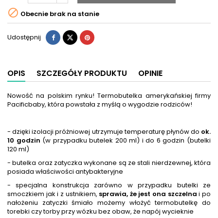

Obecnie brak na stanie
Udostępnij
OPIS
SZCZEGÓŁY PRODUKTU
OPINIE
Nowość na polskim rynku! Termobutelka amerykańskiej firmy
Pacificbaby, która powstała z myślą o wygodzie rodziców!
- dzięki izolacji próżniowej utrzymuje temperaturę płynów do
ok.
10 godzin
(w przypadku butelek 200 ml) i do 6 godzin (butelki
120 ml)
- butelka oraz zatyczka wykonane są ze stali nierdzewnej, która
posiada właściwości antybakteryjne
- specjalna konstrukcja zarówno w przypadku butelki ze
smoczkiem jak i z ustnikiem,
sprawia, że jest ona szczelna
i po
nałożeniu zatyczki śmiało możemy włożyć termobutelkę do
torebki czy torby przy wózku bez obaw, że napój wycieknie