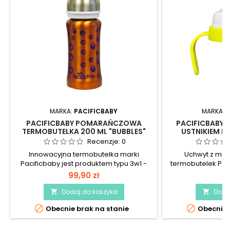
MARKA:
PACIFICBABY
MARKA:
P
PACIFICBABY POMARAŃCZOWA
PACIFICBABY 
TERMOBUTELKA 200 ML "BUBBLES"
USTNIKIEM D
Recenzje:
0
Innowacyjna termobutelka marki
Uchwyt z mię
Pacificbaby jest produktem typu 3w1 -
termobutelek Pac
butelka ze smoczkiem, termos i kubek!
do butelek 
99,90 zł
31
Świetnie sprawdzi się na spacerze, w
podróży i w czasie nocnego karmienia
Dodaj do koszyka
Doda


zapewniając zawsze odpowiednią


Obecnie brak na stanie
Obecnie 
temperaturę jej zawartości. Dodatkowe
wyposażenie sprawia, że butelka rośnie
wraz z dzieckiem!