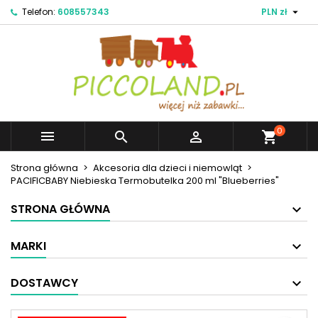

Telefon:
608557343
PLN zł
×
×
×
Moje listy życzeń
Utwórz listę życzeń
Zaloguj się
Utwórz nową listę
add_circle_outline
Musisz być zalogowany by zapisać produkty na
Nazwa listy życzeń
swojej liście życzeń.
Weryfikacja
Anuluj
Zaloguj się
0



shopping_cart
Strona główna
Akcesoria dla dzieci i niemowląt
PACIFICBABY Niebieska Termobutelka 200 ml "Blueberries"
Anuluj
Utwórz listę życzeń
STRONA GŁÓWNA
MARKI
DOSTAWCY