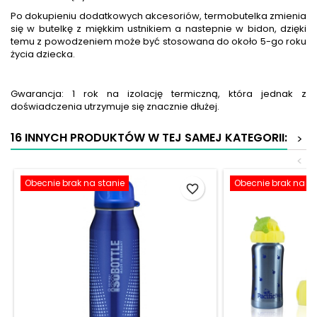
Po dokupieniu dodatkowych akcesoriów, termobutelka zmienia
się w butelkę z miękkim ustnikiem a nastepnie w bidon, dzięki
temu z powodzeniem może być stosowana do około 5-go roku
życia dziecka.
Gwarancja: 1 rok na izolację termiczną, która jednak z
doświadczenia utrzymuje się znacznie dłużej.
16 INNYCH PRODUKTÓW W TEJ SAMEJ KATEGORII:
>
<
Obecnie brak na stanie
Obecnie brak na st
favorite_border