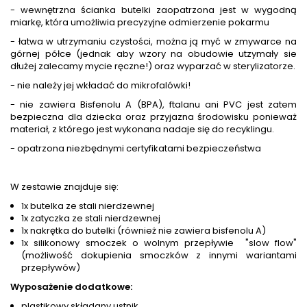
- wewnętrzna ścianka butelki zaopatrzona jest w wygodną
miarkę, która umożliwia precyzyjne odmierzenie pokarmu
- łatwa w utrzymaniu czystości, można ją myć w zmywarce na
górnej półce (jednak aby wzory na obudowie utzymały sie
dłużej zalecamy mycie ręczne!) oraz wyparzać w sterylizatorze.
- nie należy jej wkładać do mikrofalówki!
- nie zawiera Bisfenolu A (BPA), ftalanu ani PVC jest zatem
bezpieczna dla dziecka oraz przyjazna środowisku ponieważ
materiał, z którego jest wykonana nadaje się do recyklingu.
- opatrzona niezbędnymi certyfikatami bezpieczeństwa
W zestawie znajduje się:
1x butelka ze stali nierdzewnej
1x zatyczka ze stali nierdzewnej
1x nakrętka do butelki (również nie zawiera bisfenolu A)
1x silikonowy smoczek o wolnym przepływie "slow flow"
(możliwość dokupienia smoczków z innymi wariantami
przepływów)
Wyposażenie dodatkowe:
plastikowy składany ustnik