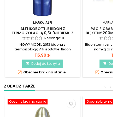
MARKA:
ALFI
MARKA:
P
ALFI ISOBOTTLE BIDON Z
PACIFICBABY 
TERMOIZOLACJĄ 0,5L "NIEBIESKI Z
BŁĘKITNY 200ML 
BĄBELKAMI"
S
Recenzje:
0
NOWY MODEL 2013 bidonu z
Bidon termiczny PA
termoizolacją Alfi isoBottle. Bidon
słomką to in
dostępny jest w dwóch rozmiarach w
termiczna ze s
115,90 zł
12
różnych wersjach kolorystycznych.
podstawowej), a 
termoizolacją d
Dodaj do koszyka
Doda


Będąc poza do


Obecnie brak na stanie
Obecnie 
martwić się, czy n
jest wystarczając
zaoszczędzi Twó
ZOBACZ TAKŻE
<
>
komfort w tr
Obecnie brak na stanie
Obecnie brak na st
favorite_border